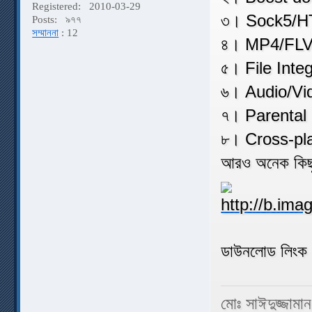
Registered:
2010-03-29
৩। Sock5/HT
Posts:
৯৭৭
সম্মাননা
: 12
৪। MP4/FLV
৫। File Integ
৬। Audio/Vi
৭। Parental
৮। Cross-pla
আরও অনেক কিছু.
ডাউনলোড লিংক
মোঃ সাঈদুজ্জামা