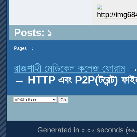
Posts: ১
Pages
১
রাজশাহী মেডিকেল কলেজ ফোরাম
→
HTTP এবং P2P(টরেন্ট) ফাই
Generated in ০.০২ seconds (৬৯