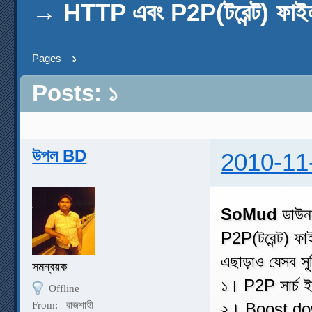
→
HTTP এবং P2P(টরেন্ট) ফাই
Pages
১
Posts: ১
উপল BD
2010-11
SoMud
ডাউন
P2P(টরেন্ট) ফ
এছাড়াও যেসব সুব
সমন্বয়ক
১। P2P সার্চ ইঞ
Offline
From:
রাজশাহী
২। Boost d